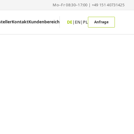
Mo–Fr 08:30–17:00 | +49 151 40731425
teller
Kontakt
Kundenbereich
DE
|
EN
|
PL
Anfrage