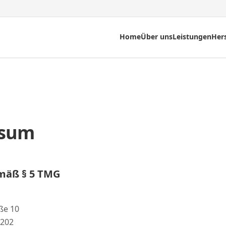
Home
Über uns
Leistungen
Hers
ssum
mäß § 5 TMG
ße 10
 202