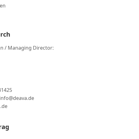
gen
urch
n / Managing Director:
731425
: info@deava.de
.de
rag